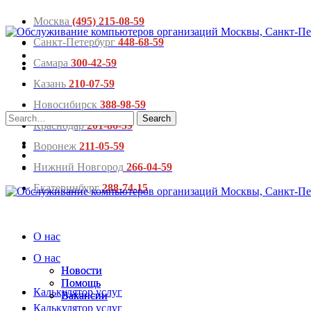
Москва
(495) 215-08-59
Санкт-Петербург
448-68-59
Самара
300-42-59
Казань
210-07-59
Новосибирск
388-98-59
Search
Краснодар
201-86-59
for:
Воронеж
211-05-59
Нижний Новгород
266-04-59
Екатеринбург
288-74-15
О нас
О нас
Новости
Новости
Помощь
Помощь
Калькулятор услуг
Вакансии
Вакансии
Калькулятор услуг